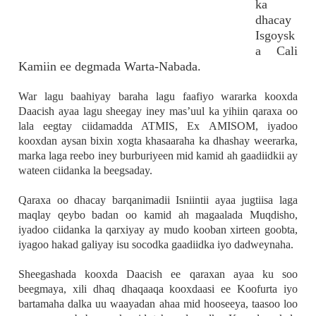
ka
dhacay
Isgoysk
a Cali
Kamiin ee degmada Warta-Nabada.
War lagu baahiyay baraha lagu faafiyo wararka kooxda
Daacish ayaa lagu sheegay iney mas’uul ka yihiin qaraxa oo
lala eegtay ciidamadda ATMIS, Ex AMISOM, iyadoo
kooxdan aysan bixin xogta khasaaraha ka dhashay weerarka,
marka laga reebo iney burburiyeen mid kamid ah gaadiidkii ay
wateen ciidanka la beegsaday.
Qaraxa oo dhacay barqanimadii Isniintii ayaa jugtiisa laga
maqlay qeybo badan oo kamid ah magaalada Muqdisho,
iyadoo ciidanka la qarxiyay ay mudo kooban xirteen goobta,
iyagoo hakad galiyay isu socodka gaadiidka iyo dadweynaha.
Sheegashada kooxda Daacish ee qaraxan ayaa ku soo
beegmaya, xili dhaq dhaqaaqa kooxdaasi ee Koofurta iyo
bartamaha dalka uu waayadan ahaa mid hooseeya, taasoo loo